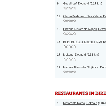
9
Gugelhupf, Detmold
(0.17 km)
11
China-Restaurant Sea Palace, D
13
Pizzeria Ristorante Napoli, Detm
15
Bistro Blue Box, Detmold
(0.26 k
17
Mekong, Detmold
(0.32 km)
19
Nadlers Bierstube Stojkovic, Det
RESTAURANTS IN DI
1
Ristorante Roma, Detmold
(0.04