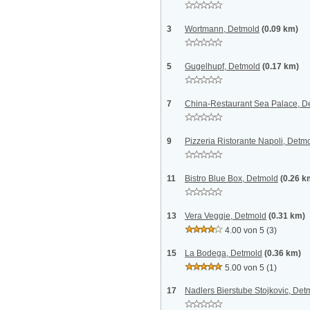
3
Wortmann, Detmold
(0.09 km)
5
Gugelhupf, Detmold
(0.17 km)
7
China-Restaurant Sea Palace, D
9
Pizzeria Ristorante Napoli, Detm
11
Bistro Blue Box, Detmold
(0.26 k
13
Vera Veggie, Detmold
(0.31 km)
4.00 von 5
(3)
15
La Bodega, Detmold
(0.36 km)
5.00 von 5
(1)
17
Nadlers Bierstube Stojkovic, Det