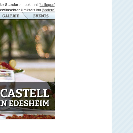
ller Standort
unbekannt
[festlegen]
ewünschter Umkreis
km
[ändern]
CASTELL
IN EDESHEIM