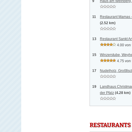
9
Haus am Weinberg, S
11
Restaurant Mamas -
(2.52 km)
13
Restaurant Sankt An
4.00 von
15
Winzerstube, Weyher
4.75 von
17
Nudelholz, Großfisc
19
Landhaus Christmann
der Pfalz
(4.28 km)
RESTAURANTS