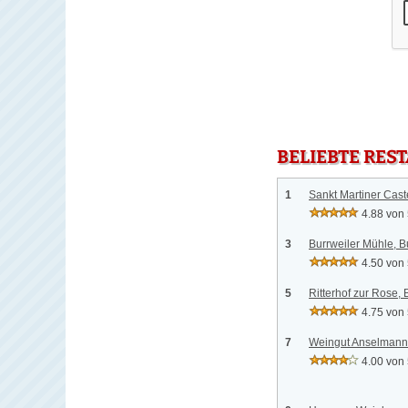
BELIEBTE RES
1
Sankt Martiner Castel
4.88 von
3
Burrweiler Mühle, B
4.50 von
5
Ritterhof zur Rose, 
4.75 von
7
Weingut Anselmann
4.00 von