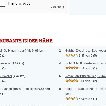
TAURANTS IN DER NÄHE
l, St. Martin in der Pfalz
(4.65 km)
2
Gutshof Ziegelhütte, Edenkobe
 5
(2)
3.85 von 5
(5)
urrweiler
(4.67 km)
4
Hotel Schloß Edesheim, Edesh
 5
(2)
4.50 von 5
(1)
Burrweiler
(4.47 km)
6
Restaurant Buschmühle, Burrwe
 5
(4)
5.00 von 5
(2)
 Brunnenterrasse, Edesheim
(0.52 km)
8
Hotel - Restaurant Zum Kronpri
 5
(1)
km)
4.00 von 5
(1)