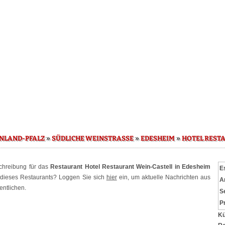
»
»
»
NLAND-PFALZ
SÜDLICHE WEINSTRASSE
EDESHEIM
HOTEL REST
schreibung für das
Restaurant Hotel Restaurant Wein-Castell in Edesheim
E
r dieses Restaurants? Loggen Sie sich
hier
ein, um aktuelle Nachrichten aus
A
entlichen.
S
P
Kü