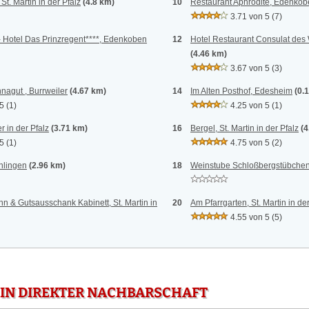
t. Martin in der Pfalz
(4.8 km)
10
Restaurant Aphrodite, Edenko
3.71 von 5
(7)
 Hotel Das Prinzregent****, Edenkoben
12
Hotel Restaurant Consulat des W
(4.46 km)
3.67 von 5
(3)
nagut , Burrweiler
(4.67 km)
14
Im Alten Posthof, Edesheim
(0.
 5
(1)
4.25 von 5
(1)
 in der Pfalz
(3.71 km)
16
Bergel, St. Martin in der Pfalz
(4
 5
(1)
4.75 von 5
(2)
hlingen
(2.96 km)
18
Weinstube Schloßbergstübchen,
 & Gutsausschank Kabinett, St. Martin in
20
Am Pfarrgarten, St. Martin in der
4.55 von 5
(5)
 IN DIREKTER NACHBARSCHAFT