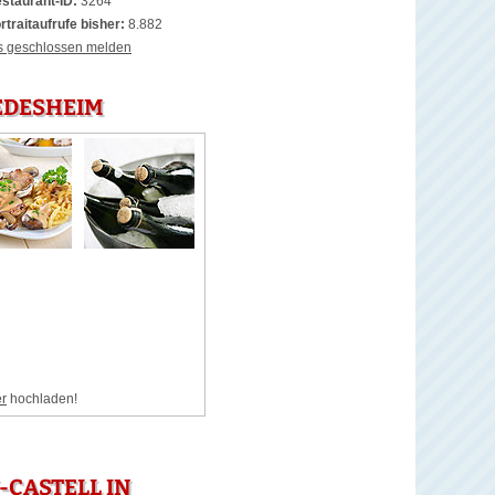
staurant-ID:
3264
rtraitaufrufe bisher:
8.882
s geschlossen melden
 EDESHEIM
er
hochladen!
CASTELL IN