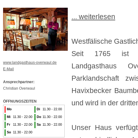
... weiterlesen
Westfälische Gastlich
Seit 1765 ist da
www.landgasthaus-overwaul.de
Landgasthaus O
E-Mail
Parklandschaft zw
Ansprechpartner:
Christian Overwaul
Havixbecker Baumber
und wird in der dritt
ÖFFNUNGSZEITEN
Mo
Di
11.30 - 22.00
Mi
11.30 - 22.00
Do
11.30 - 22.00
Fr
11.30 - 22.00
Sa
11.30 - 22.00
Unser Haus verfügt
So
11.30 - 22.00