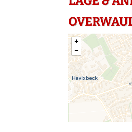
LAGE & A
OVERWAUL
+
−