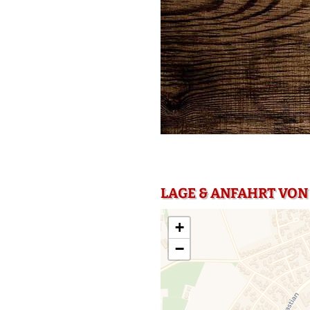
LAGE & ANFAHRT VON
+
−