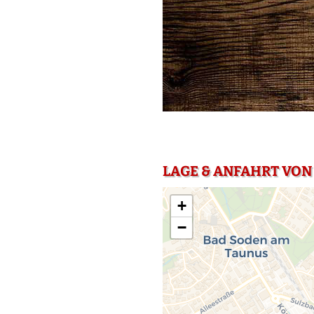
LAGE & ANFAHRT VON
+
−