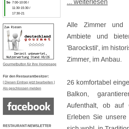
... weiterlesen
So
7:00-10:00 /
11:30-15:30 /
17:30-21
Alle Zimmer und Su
Ambiete und biet
'Barockstil', im his
Zimmer, im Anbau.
Gourmetbutton für Ihre Homepage
Für den Restaurantbesitzer:
26 komfortabel eing
[ Diesen Eintrag jetzt bearbeiten ]
Als geschlossen melden
Balkon, garantie
Aufenthalt, ob auf
Erleben Sie unsere 
RESTAURANT-NEWSLETTER
sich wohl, in Tradit