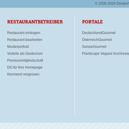
© 2008-2026 Deutsc
RESTAURANTBETREIBER
PORTALE
Restaurant eintragen
DeutschlandGourmet
Restaurant bearbeiten
ÖsterreichGourmet
Musterportrait
SuisseGourmet
Vorteile als Gastronom
Plantscape Vegane Kochreze
Premiummitgliedschaft
DG für Ihre Homepage
Kennwort vergessen