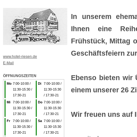
In unserem ehema
Ihnen eine Rei
Frühstück, Mittag 
Geschäftsfeiern zu
www.hotel-riesen.de
E-Mail
ÖFFNUNGSZEITEN
Ebenso bieten wir 
Mo
7:00-10:00 /
Di
7:00-10:00 /
einem unserer 26 Z
11:30-15:30 /
11:30-15:30
17:30-21
/ 17:30-21
Mi
7:00-10:00 /
Do
7:00-10:00 /
11:30-15:30 /
11:30-15:30
Wir freuen uns auf 
17:30-21
/ 17:30-21
Fr
7:00-10:00 /
Sa
7:00-10:00 /
11:30-15:30 /
11:30-15:30
17:30-21
/ 17:30-21