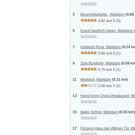
3
Beuchertsmühle , Walldürn
(0.86
4.92 von 5
(3)
5
Event-Gasthof Löwen, Walldürn-
7
Goldene Rose, Walldürn
(0.24 k
5.00 von 5
(1)
9
Zum Burgtörle, Walldürn
(0.08 k
4.75 von 5
(1)
11
Mollehof, Walldürn
(0.21 km)
2.00 von 5
(2)
13
Hong Kong China-Restaurant, Wa
15
Bistro Schick, Walldürn
(0.55 km)
17
Pizzeria Haus der offenen Tür, W