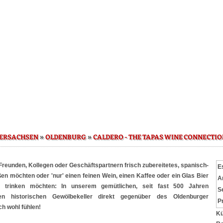
»
»
DERSACHSEN
OLDENBURG
CALDERO - THE TAPAS WINE CONNECTI
t Freunden, Kollegen oder Geschäftspartnern frisch zubereitetes, spanisch-
E
ßen möchten oder 'nur' einen feinen Wein, einen Kaffee oder ein Glas Bier
A
 trinken möchten: In unserem gemütlichen, seit fast 500 Jahren
S
en historischen Gewölbekeller direkt gegenüber des Oldenburger
P
h wohl fühlen!
Kü