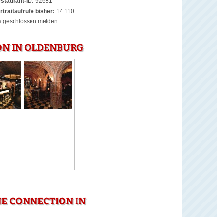
staurant-ID:
92681
rtraitaufrufe bisher:
14.110
s geschlossen melden
ON IN OLDENBURG
E CONNECTION IN