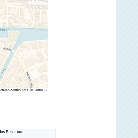
etMap contributors, © CartoDB