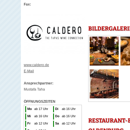
Fax:
BILDERGALERI
www.caldero.de
E-Mail
Ansprechpartner:
Mustafa Taha
ÖFFNUNGSZEITEN
Mo
ab 17 Uhr
Di
ab 16 Uhr
Mi
ab 16 Uhr
Do
ab 16 Uhr
RESTAURANT-B
Fr
ab 12 Uhr
Sa
ab 12 Uhr