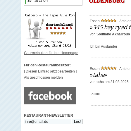
OLDENBURG
So
ab 17 Uhr
Essen
Ambie
»
345 hay ryad 
von
Soufiane Akharroub
Ich bin Ausländer
Gourmetbutton für Ihre Homepage
Für den Restaurantbesitzer:
Essen
Ambie
[ Diesen Eintrag jetzt bearbeiten ]
»
taha
«
Als geschlossen melden
von
taha
am 31.03.2025
Tolllllll....
RESTAURANT-NEWSLETTER