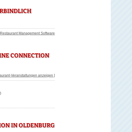
ERBINDLICH
WINE CONNECTION
taurant-Veranstaltungen anzeigen ]
)
ION IN OLDENBURG