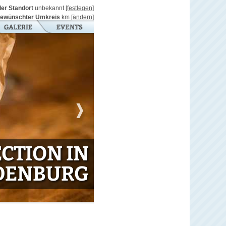
ller Standort
unbekannt
[festlegen]
ewünschter Umkreis
km
[ändern]
CTION IN
DENBURG