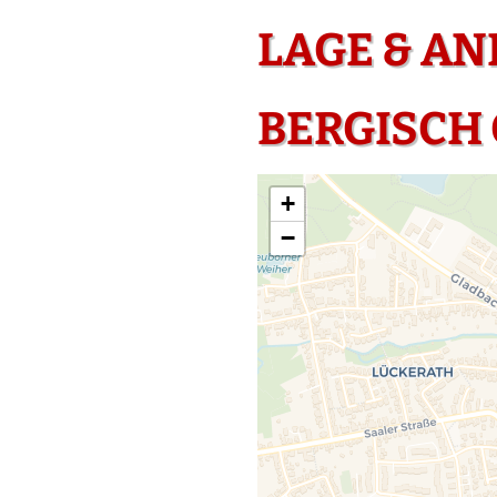
LAGE & A
BERGISCH
+
−