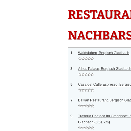
RESTAURAN
NACHBAR
1
Waldstuben, Bergisch Gladbach
3
Athos Palace, Bergisch Gladbac
5
Casa del Caffé Espresso, Bergis
7
Balkan Restaurant, Bergisch Gl
9
Trattoria Enoteca im Grandhotel
Gladbach
(0.51 km)