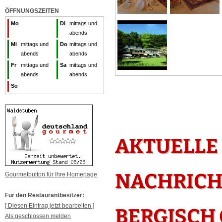
ÖFFNUNGSZEITEN
Mo
Di
mittags und
abends
Mi
mittags und
Do
mittags und
abends
abends
Fr
mittags und
Sa
mittags und
abends
abends
So
AKTUELLE
NACHRICH
Gourmetbutton für Ihre Homepage
Für den Restaurantbesitzer:
[ Diesen Eintrag jetzt bearbeiten ]
BERGISCH
Als geschlossen melden