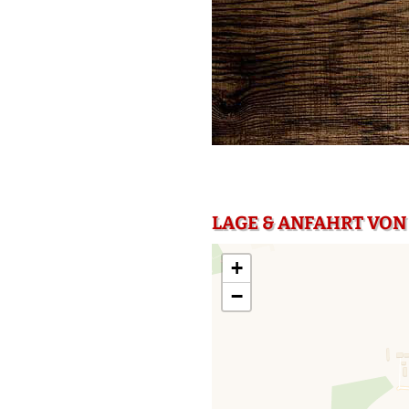
LAGE & ANFAHRT VON
+
−