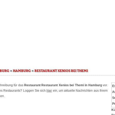
»
»
BURG
HAMBURG
RESTAURANT XENIOS BEI THEMI
chreibung für das
Restaurant Restaurant Xenios bei Themi in Hamburg
vor.
E
ses Restaurants? Loggen Sie sich
hier
ein, um aktuelle Nachrichten aus Ihrem
A
hen.
S
P
Kü