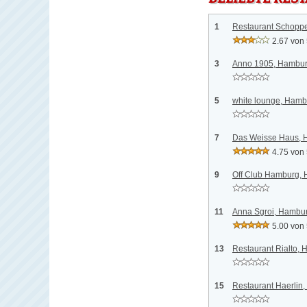
1
Restaurant Schopp
2.67 von
3
Anno 1905, Hambu
5
white lounge, Hamb
7
Das Weisse Haus,
4.75 von
9
Off Club Hamburg,
11
Anna Sgroi, Hambu
5.00 von
13
Restaurant Rialto,
15
Restaurant Haerlin