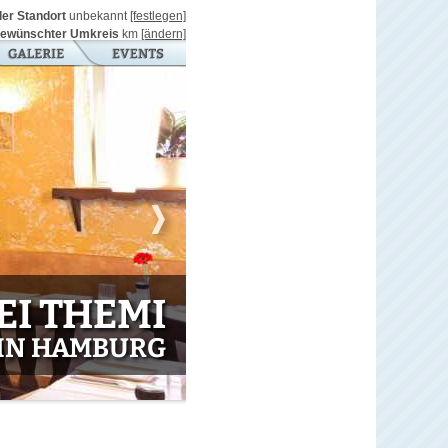
ller Standort
unbekannt
[festlegen]
ewünschter Umkreis
km
[ändern]
EI THEMI
IN HAMBURG