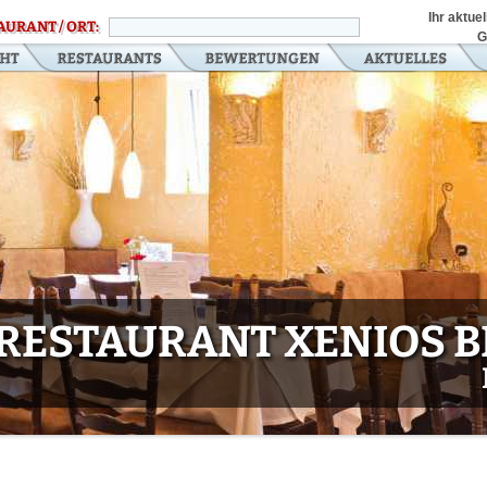
Ihr aktue
AURANT / ORT:
G
RESTAURANT XENIOS B