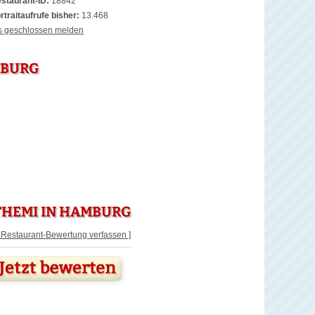
staurant-ID:
18842
rtraitaufrufe bisher:
13.468
s geschlossen melden
MBURG
THEMI IN HAMBURG
[ Restaurant-Bewertung verfassen ]