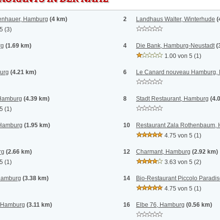
enhauer, Hamburg
(4 km)
2
Landhaus Walter, Winterhude
(
 5
(3)
rg
(1.69 km)
4
Die Bank, Hamburg-Neustadt
(
1.00 von 5
(1)
urg
(4.21 km)
6
Le Canard nouveau Hamburg,
 Hamburg
(4.39 km)
8
Stadt Restaurant, Hamburg
(4.
 5
(1)
 Hamburg
(1.95 km)
10
Restaurant Zala Rothenbaum,
4.75 von 5
(1)
rg
(2.66 km)
12
Charmant, Hamburg
(2.92 km)
 5
(1)
3.63 von 5
(2)
 Hamburg
(3.38 km)
14
Bio-Restaurant Piccolo Paradi
4.75 von 5
(1)
, Hamburg
(3.11 km)
16
Elbe 76, Hamburg
(0.56 km)