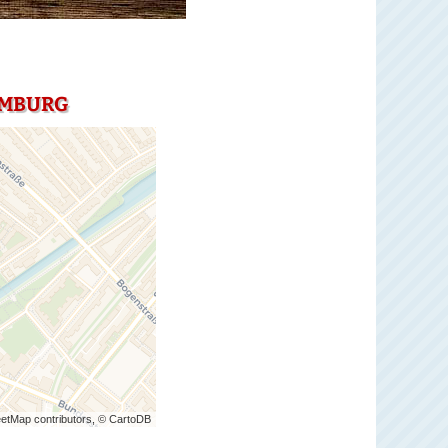
AMBURG
etMap contributors, © CartoDB