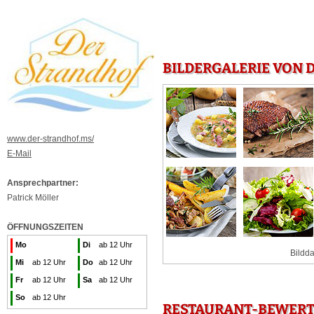
BILDERGALERIE VON 
www.der-strandhof.ms/
E-Mail
Ansprechpartner:
Patrick Möller
ÖFFNUNGSZEITEN
Mo
Di
ab 12 Uhr
Bildda
Mi
ab 12 Uhr
Do
ab 12 Uhr
Fr
ab 12 Uhr
Sa
ab 12 Uhr
So
ab 12 Uhr
RESTAURANT-BEWERT