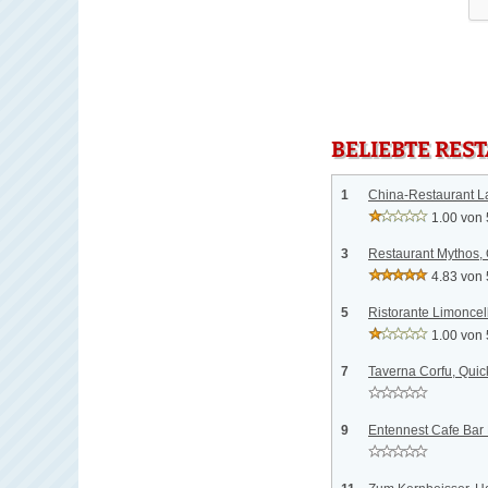
BELIEBTE RES
1
China-Restaurant L
1.00 von 
3
Restaurant Mythos,
4.83 von 
5
Ristorante Limoncel
1.00 von 
7
Taverna Corfu, Qui
9
Entennest Cafe Bar 