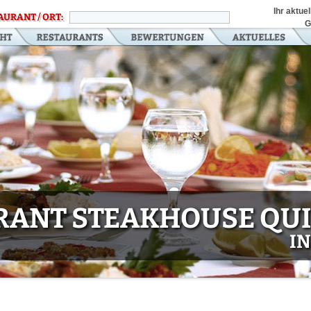
Ihr aktue
AURANT / ORT:
G
RANT STEAKHOUSE QU
I