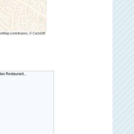
etMap contributors, © CartoDB