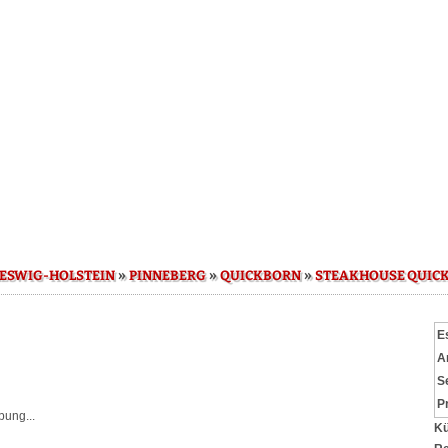
»
»
»
ESWIG-HOLSTEIN
PINNEBERG
QUICKBORN
STEAKHOUSE QUIC
E
A
S
P
bung...
Kü