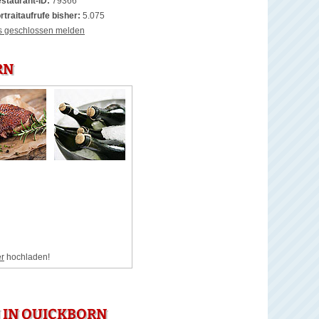
staurant-ID:
79366
rtraitaufrufe bisher:
5.075
s geschlossen melden
RN
er
hochladen!
 IN QUICKBORN