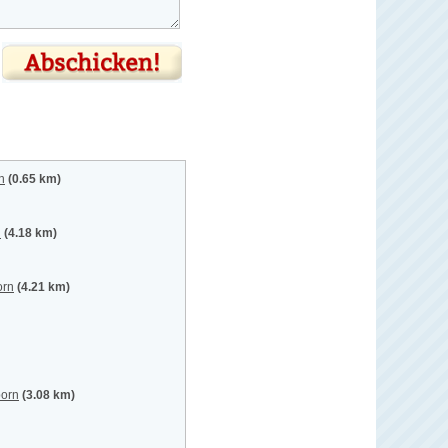
n
(0.65 km)
h
(4.18 km)
orn
(4.21 km)
born
(3.08 km)