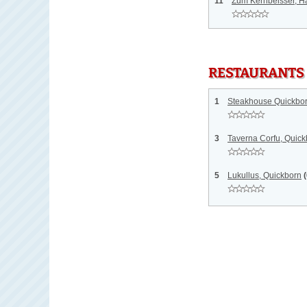
11
Zum Kernbeisser, H
RESTAURANTS
1
Steakhouse Quickbor
3
Taverna Corfu, Quick
5
Lukullus, Quickborn