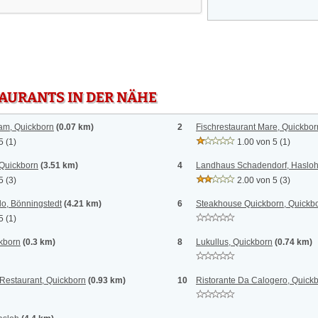
TAURANTS IN DER NÄHE
am, Quickborn
(0.07 km)
2
Fischrestaurant Mare, Quickbor
5
(1)
1.00 von 5
(1)
 Quickborn
(3.51 km)
4
Landhaus Schadendorf, Haslo
5
(3)
2.00 von 5
(3)
lo, Bönningstedt
(4.21 km)
6
Steakhouse Quickborn, Quickb
5
(1)
ckborn
(0.3 km)
8
Lukullus, Quickborn
(0.74 km)
Restaurant, Quickborn
(0.93 km)
10
Ristorante Da Calogero, Quick