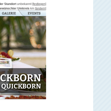
ller Standort
unbekannt
[festlegen]
ewünschter Umkreis
km
[ändern]
ICKBORN
N QUICKBORN