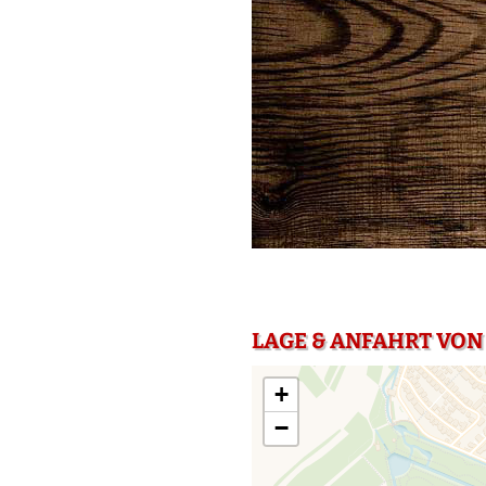
LAGE & ANFAHRT VON
+
−