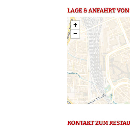
LAGE & ANFAHRT VON
+
−
KONTAKT ZUM RESTA