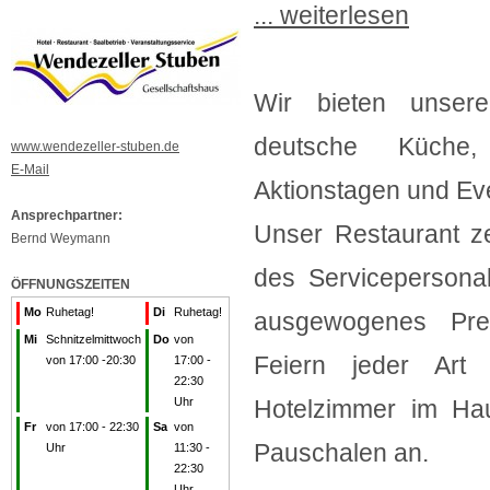
... weiterlesen
Wir bieten unsere
deutsche Küche,
www.wendezeller-stuben.de
E-Mail
Aktionstagen und Eve
Ansprechpartner:
Unser Restaurant ze
Bernd Weymann
des Servicepersonal
ÖFFNUNGSZEITEN
Mo
Ruhetag!
Di
Ruhetag!
ausgewogenes Preis
Mi
Schnitzelmittwoch
Do
von
Feiern jeder Art b
von 17:00 -20:30
17:00 -
22:30
Uhr
Hotelzimmer im Hau
Fr
von 17:00 - 22:30
Sa
von
Pauschalen an.
Uhr
11:30 -
22:30
Uhr