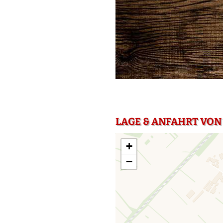
LAGE & ANFAHRT VON
+
−