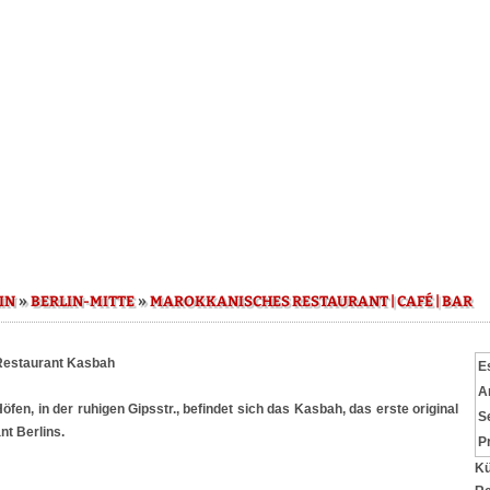
»
»
IN
BERLIN-MITTE
MAROKKANISCHES RESTAURANT | CAFÉ | BAR
Restaurant Kasbah
E
A
en, in der ruhigen Gipsstr., befindet sich das Kasbah, das erste original
S
t Berlins.
P
Kü