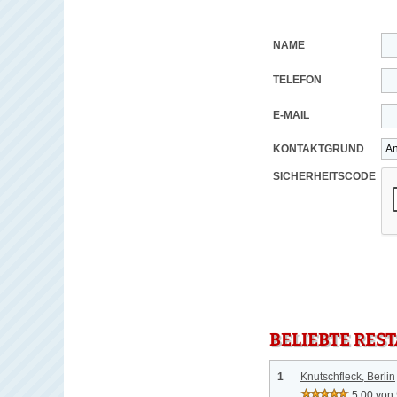
NAME
TELEFON
E-MAIL
KONTAKTGRUND
SICHERHEITSCODE
BELIEBTE RES
1
Knutschfleck, Berlin
5.00 von