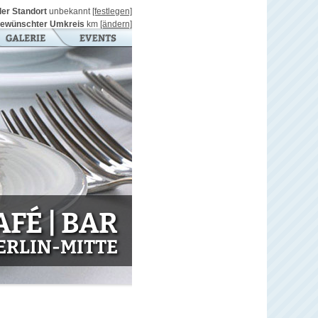
ller Standort
unbekannt
[festlegen]
ewünschter Umkreis
km
[ändern]
FÉ | BAR
BERLIN-MITTE