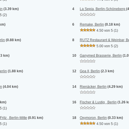
in
(3.39 km)
4
La Sepia, Berlin-Schöneberg
(
 5
(2)
 km)
6
Remake, Berlin
(0.18 km)
4.50 von 5
(1)
rlin
(0.88 km)
8
RUTZ Restaurant & Weinbar, Be
5.00 von 5
(2)
93 km)
10
Ganymed Brasserie, Berlin
(1.
erlin
(1.88 km)
12
Goa II, Berlin
(2.3 km)
in
(4.04 km)
14
Rienäcker, Berlin
(4.29 km)
 km)
16
Fischer & Lustig , Berlin
(1.26 
 5
(1)
ritz , Berlin-Mitte
(0.91 km)
18
Oxymoron, Berlin
(0.33 km)
 5
(1)
4.50 von 5
(1)