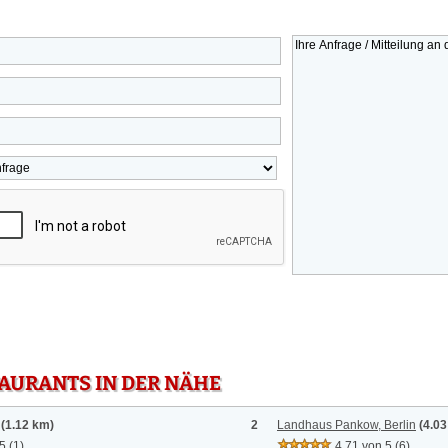
TAURANTS IN DER NÄHE
(1.12 km)
2
Landhaus Pankow, Berlin
(4.0
 5
(1)
4.71 von 5
(6)