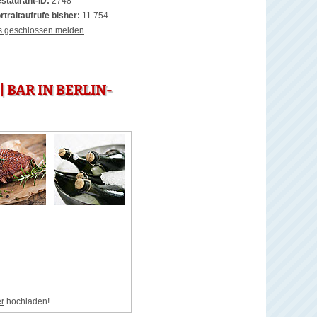
staurant-ID:
2748
rtraitaufrufe bisher:
11.754
s geschlossen melden
 BAR IN BERLIN-
er
hochladen!