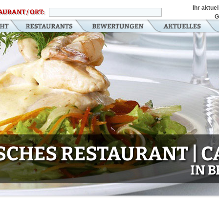
Ihr aktue
AURANT / ORT:
G
HES RESTAURANT | CA
IN 