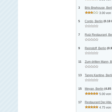
3
Brlo Brwhouse, Berl
3.00 von
5
Cordo, Berlin
(0.18
7
Rutz Restaurant, Be
9
Reinstoff, Berlin
(0.
11
Zum dritten Mann, B
13
Tangs Kantine, Berl
15
Meyan, Berlin
(4.85
5.00 von
17
Restaurant Der Alte F
4.75 von