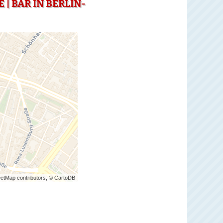
| BAR IN BERLIN-
etMap contributors, © CartoDB