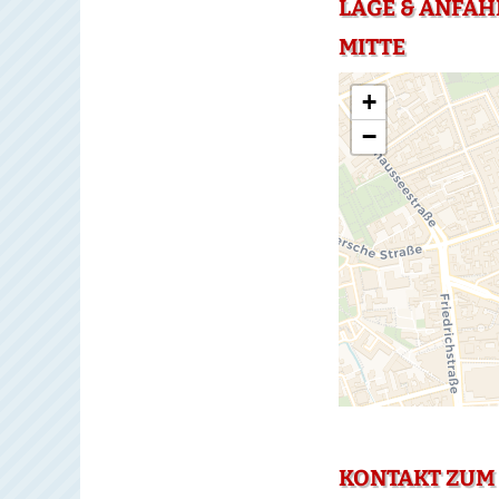
LAGE & ANFAH
MITTE
+
−
KONTAKT ZUM