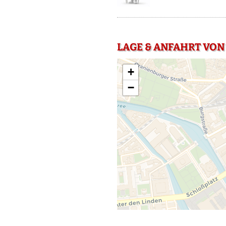
LAGE & ANFAHRT VON 
+
−