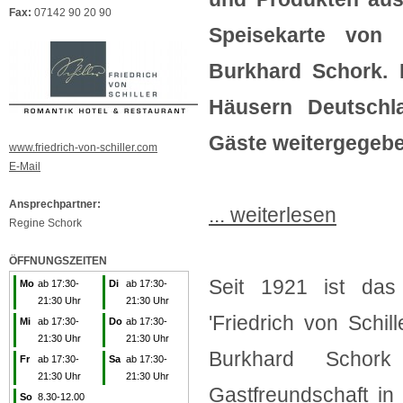
Fax:
07142 90 20 90
Speisekarte von 
Burkhard Schork. 
Häusern Deutschl
Gäste weitergegebe
www.friedrich-von-schiller.com
E-Mail
Ansprechpartner:
... weiterlesen
Regine Schork
ÖFFNUNGSZEITEN
Seit 1921 ist das
Mo
ab 17:30-
Di
ab 17:30-
21:30 Uhr
21:30 Uhr
'Friedrich von Schil
Mi
ab 17:30-
Do
ab 17:30-
21:30 Uhr
21:30 Uhr
Burkhard Schork
Fr
ab 17:30-
Sa
ab 17:30-
21:30 Uhr
21:30 Uhr
Gastfreundschaft in
So
8.30-12.00