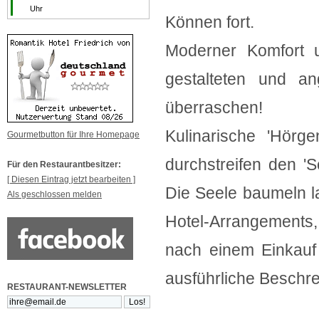
Uhr
Können fort.
Moderner Komfort u
gestalteten und 
überraschen!
Kulinarische 'Hörge
Gourmetbutton für Ihre Homepage
durchstreifen den 'S
Für den Restaurantbesitzer:
[ Diesen Eintrag jetzt bearbeiten ]
Die Seele baumeln la
Als geschlossen melden
Hotel-Arrangements
nach einem Einkauf 
ausführliche Beschre
RESTAURANT-NEWSLETTER