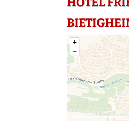
HOTEL FRI
BIETIGHE
+
−