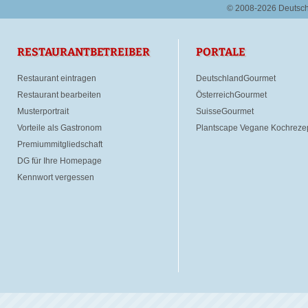
© 2008-2026 Deutsc
RESTAURANTBETREIBER
PORTALE
Restaurant eintragen
DeutschlandGourmet
Restaurant bearbeiten
ÖsterreichGourmet
Musterportrait
SuisseGourmet
Vorteile als Gastronom
Plantscape Vegane Kochreze
Premiummitgliedschaft
DG für Ihre Homepage
Kennwort vergessen