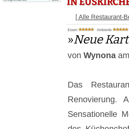
IN EUSKIRCH
[ Alle Restaurant-
Essen
Ambiente
»
Neue Karte
von
Wynona
am 
Das Restauran
Renovierung. A
Sensationelle M
des Küchenchef