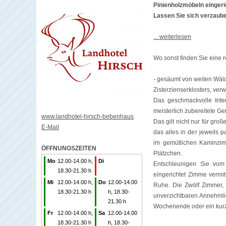
Pinienholzmöbeln eingeri
Lassen Sie sich verzaube
... weiterlesen
Wo sonst finden Sie eine 
- gesäumt von weiten Wäl
Zisterzienserklosters, ve
Das geschmackvolle Inter
meisterlich zubereitete G
www.landhotel-hirsch-bebenhaus
Das gilt nicht nur für gro
E-Mail
das alles in der jeweils 
im gemütlichen Kaminzim
ÖFFNUNGSZEITEN
Plätzchen.
Mo
12.00-14.00 h,
Di
Entschleunigen Sie vom 
18.30-21.30 h
eingerichtet Zimme vermit
Mi
12.00-14.00 h,
Do
12.00-14.00
Ruhe. Die Zwölf Zimmer, 
18.30-21.30 h
h, 18.30-
unverzichtbaren Annehmlic
21.30 h
Wochenende oder ein kurze
Fr
12.00-14.00 h,
Sa
12.00-14.00
18.30-21.30 h
h, 18.30-