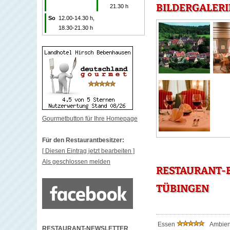
BILDERGALERI
21.30 h
So
12.00-14.30 h,
18.30-21.30 h
Gourmetbutton für Ihre Homepage
Für den Restaurantbesitzer:
[ Diesen Eintrag jetzt bearbeiten ]
Als geschlossen melden
RESTAURANT-
TÜBINGEN
Essen
Ambie
RESTAURANT-NEWSLETTER