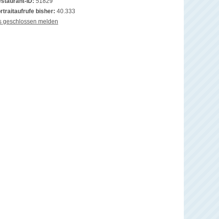
staurant-ID:
51829
rtraitaufrufe bisher:
40.333
s geschlossen melden