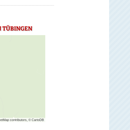
N TÜBINGEN
etMap contributors, © CartoDB