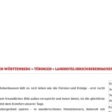
»
»
EN-WÜRTTEMBERG
TÜBINGEN
LANDHOTEL HIRSCH BEBENHAUSE
E
Bebenhausen läßt es sich leben wie die Fürsten und Könige - erst recht
A
S
n freundliches Bild außen verspricht und innen bietet, ist die glückliche
P
 mit dem Komfort unserer Tage.
Kü
eborgenheit spüren - in wunderschönen Hotelzimmern, liebevoll mit