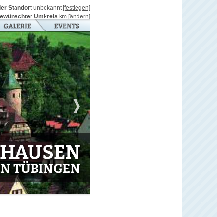
ller Standort
unbekannt
[festlegen]
ewünschter Umkreis
km
[ändern]
NHAUSEN
IN TÜBINGEN