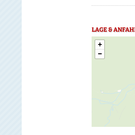
LAGE & ANFAH
+
−