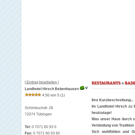
[ Eintrag bearbeiten ]
»
RESTAURANTS
BAD
Landhotel Hirsch Bebenhausen
4.50 von 5
(1)
Ihre Kurzbeschreibung...
Im Landhotel Hirsch zu 
Schönbuchstr. 28
heutzutage!
72074 Tübingen
Was unser Haus durch sei
Verbindung von Tradition
Tel:
0 7071 60 93 0
Sich wohlfühlen und G
Fax:
0 7071 60 93 60