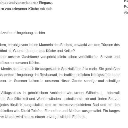
Re
chtet und von erlesener Eleganz.
Po
rn von erlesener Küche mit sais
Al
reizvollere Umgebung als hier
dern, beruhigt vom leisen Murmeln des Baches, bewacht von den Türmen des
rwöhnt mit Gaumenfreuden aus Küche und Keller?
ieur unserer Gasträume verspricht allein schon vorbildlichen Service und
enüsse aus unserer Küche.
ße Menüs sondern auch für ausgesuchte Spezialitäten à la carte. Sie genießen
passenden Umgebung: Im Restaurant, im traditionsreichen Königsstüble oder
mer. Im Sommer locken in unserem Hirsch-Garten sonnige und schattige
Alltagsstress in gemütlichem Ambiente wie schon Wilhelm II. Liebevoll
teln Gemütlichkeit und Wohlbewfinden - schalten sie ab und finden Sie zur
jedes fürstlich ausgestattet, sind mit marmorverkleidetem Bad und mit den
hkeiten wie Direkt-Telefon, Fernseher und Minibar ausgestattet. Ein langes
r Urlaub wird hier zu einem unvergesslichen Erlebnis.