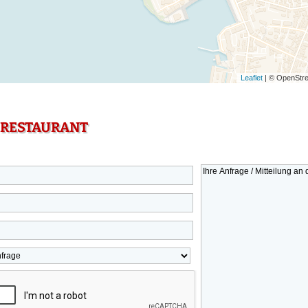
Leaflet
| © OpenStre
 RESTAURANT