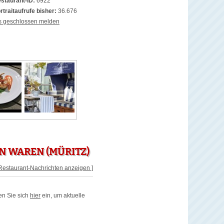
staurant-ID:
6922
rtraitaufrufe bisher:
36.676
s geschlossen melden
N WAREN (MÜRITZ)
 Restaurant-Nachrichten anzeigen ]
en Sie sich
hier
ein, um aktuelle