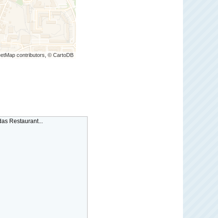
etMap contributors, © CartoDB