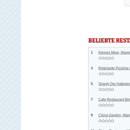
BELIEBTE RES
1
Kleines Meer, Waren
3
Ristorante-Pizzeria
5
Shanty Die Hafenkn
7
Cafe Restaurant Bin
9
China-Garden, War