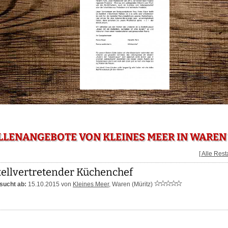
LLENANGEBOTE VON KLEINES MEER IN WAREN 
[ Alle Res
tellvertretender Küchenchef
sucht ab:
15.10.2015 von
Kleines Meer
,
Waren (Müritz)