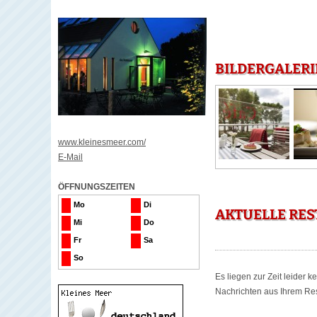
BILDERGALERI
www.kleinesmeer.com/
E-Mail
ÖFFNUNGSZEITEN
Mo
Di
AKTUELLE RES
Mi
Do
Fr
Sa
So
Es liegen zur Zeit leider 
Nachrichten aus Ihrem Rest