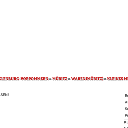
»
»
»
KLENBURG-VORPOMMERN
MÜRITZ
WAREN (MÜRITZ)
KLEINES M
SEN!
E
A
S
P
Kü