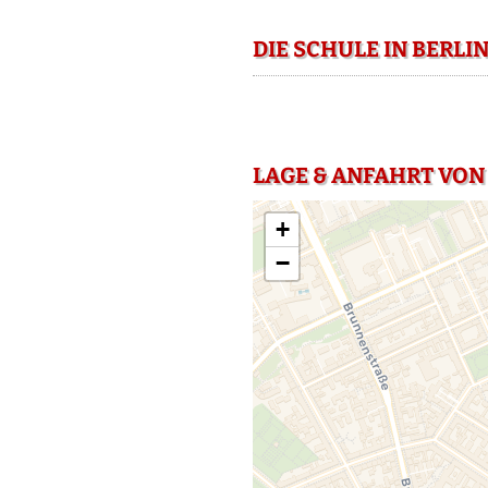
DIE SCHULE IN BERLI
LAGE & ANFAHRT VON 
+
−