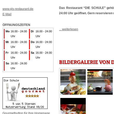
Das Restaurant “DIE SCHULE” gehört
www.gls-restaurant.de
24:00 Uhr geöffnet. Gern reservieren w
E-Mail
ÖFFNUNGSZEITEN
... weiterlesen
Mo
16.00 - 24.00
Di
16.00 - 24.00
Uhr
Uhr
Mi
16.00 - 24.00
Do
16.00 - 24.00
Uhr
Uhr
Fr
16.00 - 24.00
Sa
16.00 - 24.00
Uhr
Uhr
BILDERGALERIE VON D
So
16.00 - 24.00
Uhr
Gourmetbutton für Ihre Homepage