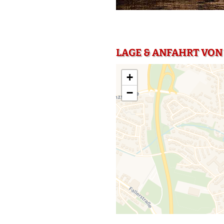
LAGE & ANFAHRT VON
+
−