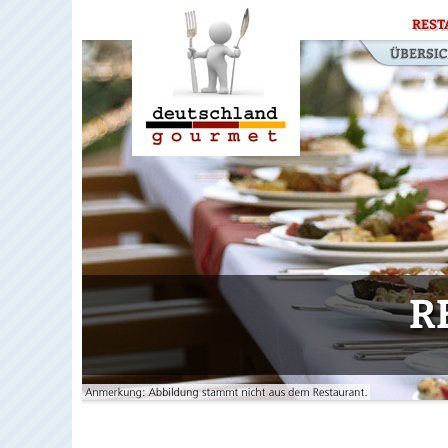
REST
R