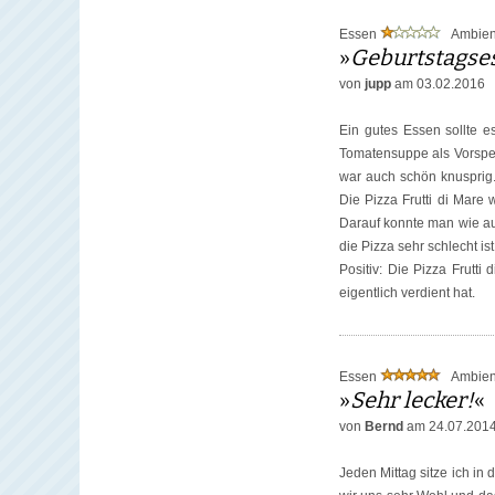
Essen
Ambie
»
Geburtstagse
von
jupp
am 03.02.2016
Ein gutes Essen sollte e
Tomatensuppe als Vorspei
war auch schön knusprig.
Die Pizza Frutti di Mare 
Darauf konnte man wie au
die Pizza sehr schlecht ist
Positiv: Die Pizza Frutt
eigentlich verdient hat.
Essen
Ambie
»
Sehr lecker!
«
von
Bernd
am 24.07.201
Jeden Mittag sitze ich in