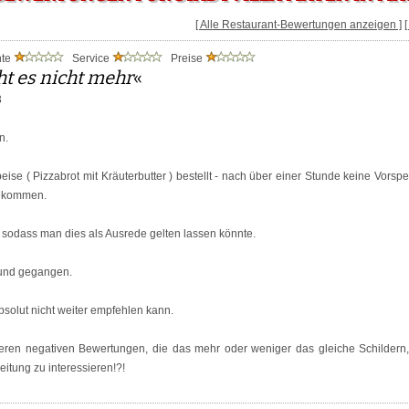
[ Alle Restaurant-Bewertungen anzeigen ]
nte
Service
Preise
ht es nicht mehr
«
3
n.
ise ( Pizzabrot mit Kräuterbutter ) bestellt - nach über einer Stunde keine Vorspe
bekommen.
s, sodass man dies als Ausrede gelten lassen könnte.
und gegangen.
solut nicht weiter empfehlen kann.
deren negativen Bewertungen, die das mehr oder weniger das gleiche Schildern
eitung zu interessieren!?!