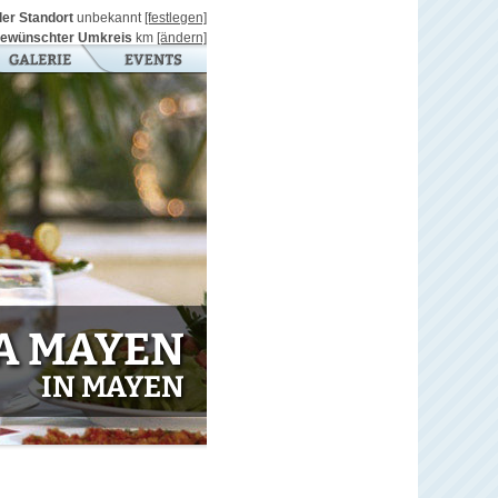
ller Standort
unbekannt
[festlegen]
ewünschter Umkreis
km
[ändern]
A MAYEN
IN MAYEN