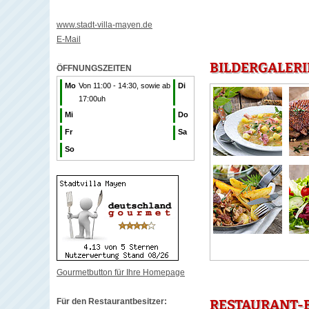
www.stadt-villa-mayen.de
E-Mail
BILDERGALERI
ÖFFNUNGSZEITEN
Mo
Von 11:00 - 14:30, sowie ab
Di
17:00uh
Mi
Do
Fr
Sa
So
Gourmetbutton für Ihre Homepage
Für den Restaurantbesitzer:
RESTAURANT-