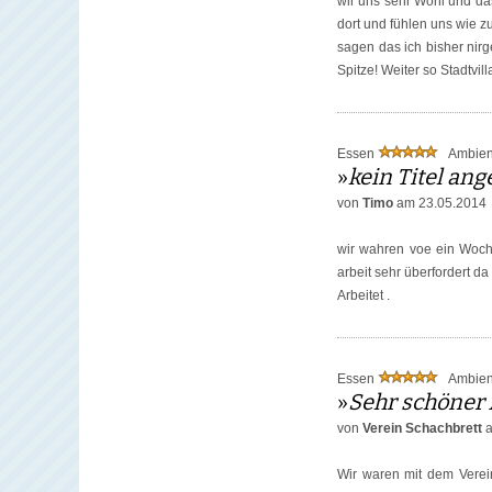
wir uns sehr Wohl und das
dort und fühlen uns wie z
sagen das ich bisher nir
Spitze! Weiter so Stadtvill
Essen
Ambie
»
kein Titel an
von
Timo
am 23.05.2014
wir wahren voe ein Woche
arbeit sehr überfordert d
Arbeitet .
Essen
Ambie
»
Sehr schöner
von
Verein Schachbrett
a
Wir waren mit dem Verein