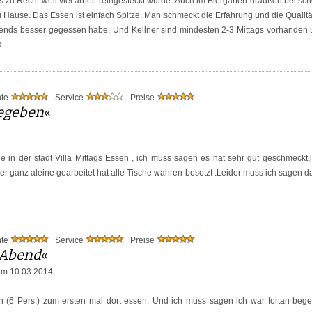
 zu Recht weil viel arbeit reingesteckt wurde. Auch im Biergarten draußen bei sch
u Hause. Das Essen ist einfach Spitze. Man schmeckt die Erfahrung und die Qualit
gends besser gegessen habe. Und Kellner sind mindesten 2-3 Mittags vorhanden un
a
nte
Service
Preise
gegeben
«
 in der stadt Villa Mittags Essen , ich muss sagen es hat sehr gut geschmeckt,l
a er ganz aleine gearbeitet hat alle Tische wahren besetzt .Leider muss ich sagen d
nte
Service
Preise
 Abend
«
m 10.03.2014
 (6 Pers.) zum ersten mal dort essen. Und ich muss sagen ich war fortan begeis