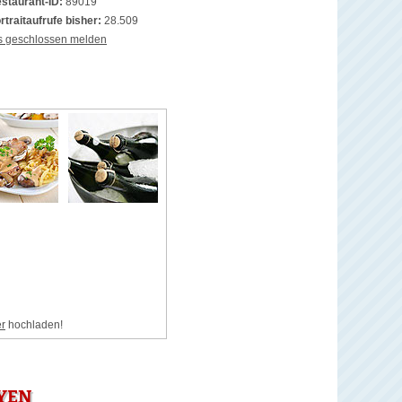
staurant-ID:
89019
rtraitaufrufe bisher:
28.509
s geschlossen melden
er
hochladen!
YEN