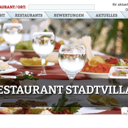
Ihr aktue
AURANT / ORT:
G
ESTAURANT STADTVILL