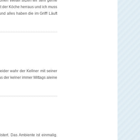
önen Wetter sitzen wir sehr gerne
ät der Köche herraus und ich muss
d alles haben die im Griff! Läuft
eider wahr der Kellner mit seiner
as der kelner immer Mittags aleine
tert. Das Ambiente ist einmalig.