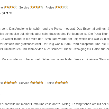
nte
Service
Preise
ssen
«
s sein. Das Ambiente ist schön und die Preise moderat. Das Essen allerdings l
se schmeckte gut, könnte aber sein, dass es eine Fertigsuppe ist. Die Pizza Th
 Je weiter mann in die Mitte der Pizza kam wurde der Teig weich und war zu dic
war einfach nur grottenschlecht. Der Teig war nur am Rand akzeptabel und die Fr
f Gummi kauen und schmeckten auch schlecht. Diese Pizza ging zur Hälfte zurüc
.
i di Mare wurde nicht berechnet. Daher wurde auch der Service mit einem Stern m
nte
Service
Preise
4
 der Stadtvilla mit meiner Firma und esse dort zu Mittag. Es fängt schon am mit der