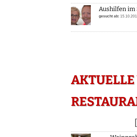
Aushilfen im 
gesucht ab:
15.10.20
AKTUELLE
RESTAURAN