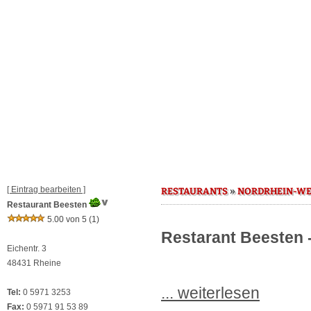
[ Eintrag bearbeiten ]
»
RESTAURANTS
NORDRHEIN-WE
Restaurant Beesten
5.00 von 5
(1)
Restarant Beesten -
Eichentr. 3
48431 Rheine
... weiterlesen
Tel:
0 5971 3253
Fax:
0 5971 91 53 89