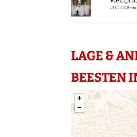
Weinprob
14.09.2019 von
LAGE & A
BEESTEN I
+
−