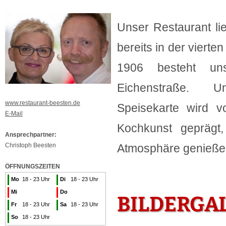
Unser Restaurant li
bereits in der vierte
1906 besteht uns
Eichenstraße. 
www.restaurant-beesten.de
Speisekarte wird v
E-Mail
Kochkunst geprägt,
Ansprechpartner:
Christoph Beesten
Atmosphäre genieße
ÖFFNUNGSZEITEN
Mo
18 - 23 Uhr
Di
18 - 23 Uhr
Mi
Do
BILDERGA
Fr
18 - 23 Uhr
Sa
18 - 23 Uhr
So
18 - 23 Uhr