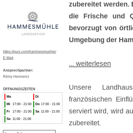
zubereitet werden. 
die Frische und Q
bevorzugt von örtl
Umgebung der Ham
https://purs.com/hammesmuehle/
E-Mail
... weiterlesen
Ansprechpartner:
Rémy Hennerici
Unsere Landhau
ÖFFNUNGSZEITEN
Mo
Di
französischen Einf
Mi
17:00 - 21:00
Do
17:00 - 21:00
serviert wird, wird 
Fr
17:00 - 21:00
Sa
11:00 - 21:00
So
11:00 - 21:00
zubereitet.