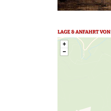
LAGE & ANFAHRT VON
+
−