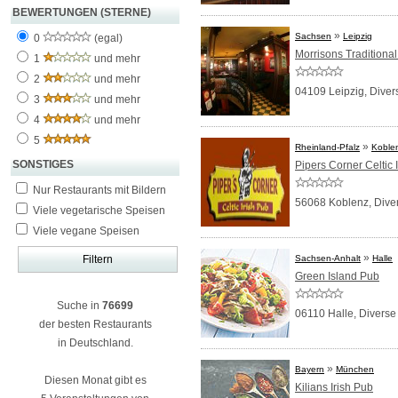
BEWERTUNGEN (STERNE)
»
Sachsen
Leipzig
0
(egal)
Morrisons Traditional
1
und mehr
2
und mehr
04109 Leipzig,
Diver
3
und mehr
4
und mehr
5
»
Rheinland-Pfalz
Koble
SONSTIGES
Pipers Corner Celtic 
Nur Restaurants mit Bildern
56068 Koblenz,
Dive
Viele vegetarische Speisen
Viele vegane Speisen
»
Sachsen-Anhalt
Halle
Green Island Pub
Suche in
76699
06110 Halle,
Diverse
der besten Restaurants
in Deutschland.
»
Bayern
München
Diesen Monat gibt es
Kilians Irish Pub